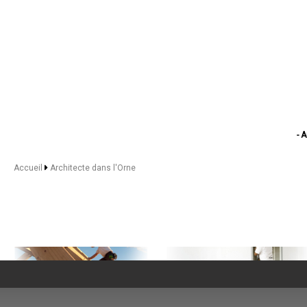
- 
-
- A
Accueil
Architecte dans l'Orne
- 
- Arc
-
- Archit
- A
- Ar
- Architect
- Architecte 
- 
- Arch
- Ar