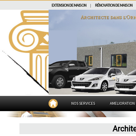
EXTENSION DE MAISON
RÉNOVATION DE MAISON
|
Architecte dans
l'Or
NOS SERVICES
AMELIORATION 
Archit