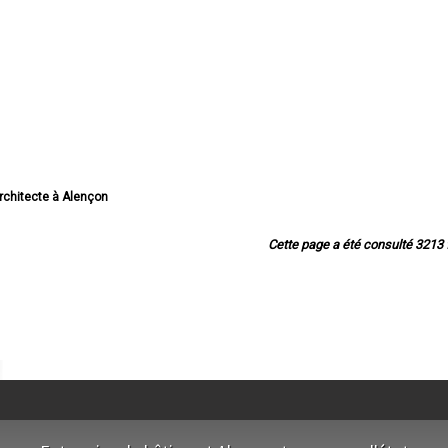
Architecte à Alençon
 Architecte à Flers
rchitecte à Argentan
Cette page a été consulté 3213 f
Architecte à L'Aigle
hitecte à La Ferté-Macé
 Architecte à Sées
ecte à Mortagne-au-Perche
rchitecte à Domfront
chitecte à Vimoutiers
e à Saint-Germain-du-Corbéis
à Saint-Georges-des-Groseillers
Architecte à Damigny
itecte à Athis-de-l'Orne
chitecte à Tinchebray