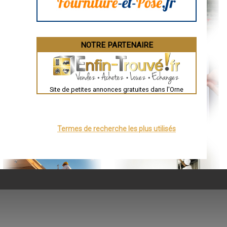
Brest
Nîmes
Toulouse
Auch
Bordeaux
Montpellier
NOTRE PARTENAIRE
Rennes
Châteauroux
Tours
Grenoble
Dole
Mont-de-Marsan
Site de petites annonces gratuites dans l'Orne
Blois
Saint-Étienne
Le Puy-en-Velay
Nantes
Orléans
Termes de recherche les plus utilisés
Cahors
Agen
Mende
Angers
Cherbourg-Octeville
Reims
Saint-Dizier
Laval
Nancy
Verdun
Lorient
Metz
Nevers