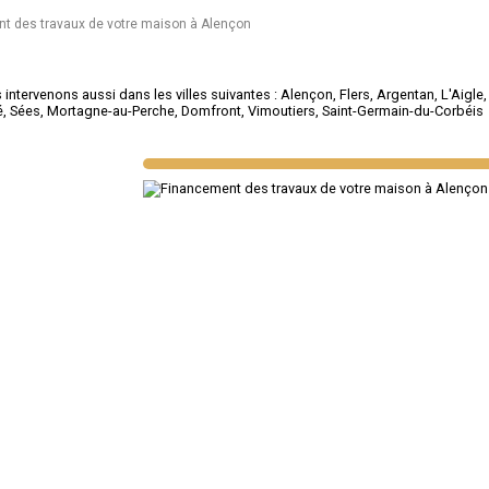
t des travaux de votre maison à Alençon
intervenons aussi dans les villes suivantes :
Alençon
,
Flers
,
Argentan
,
L'Aigle
é
,
Sées
,
Mortagne-au-Perche
,
Domfront
,
Vimoutiers
,
Saint-Germain-du-Corbéis