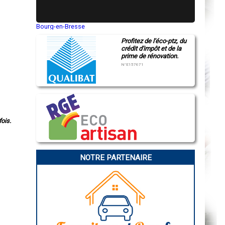
Bourg-en-Bresse
Saint-Quentin
Profitez de l'éco-ptz, du
Montluçon
crédit d'impôt et de la
Manosque
prime de rénovation.
Gap
Nice
N°E157671
Annonay
Charleville-Mézières
Pamiers
Troyes
Narbonne
Rodez
Marseille
ois.
Caen
Aurillac
Angoulême
La Rochelle
Bourges
NOTRE PARTENAIRE
Brive-la-Gaillarde
Dijon
Saint-Brieuc
Guéret
Périgueux
Besançon
Valence
Évreux
Chartres