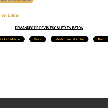
r en béton
DEMANDES DE DEVIS ESCALIER EN BéTON
La Ferté-Macé
Sées
Mortagne-au-Perche
Domfr
Orne
Tinchebray
Bagnoles-de-l'Orne
Gacé
La Chapelle-d'Andaine
La Ferrière-aux-Étangs
Bellêm
Aube
Bretoncelles
Écouché
Chanu
Saint-Denis-sur-Sarthon
Ceaucé
Lonlay-l'Abbaye
Radon
Mortrée
Saint-Bômer-les-Forges
Putang
erlerault
Saint-Germain-de-la-Coudre
La Sauvagère