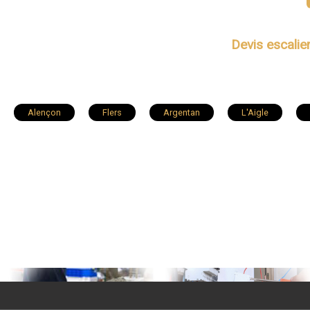
Devis escalie
Alençon
Flers
Argentan
L'Aigle
Saint-Georges-des-Groseillers
Damigny
Athis-de-l'
Messei
La Lande-Patry
Saint-Sulpice-sur-Risle
Longny-au-Perche
Valframbert
Magny-le-Désert
La Selle-la-Forge
Sainte-Gauburge-Sainte-Colombe
Berd'huis
Juvigny-sous-Andaine
Couterne
Héloup
Rânes
Bazoches-sur-Hoëne
Le M