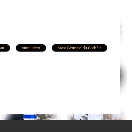
ont
Vimoutiers
Saint-Germain-du-Corbéis
Condé-sur-Sarthe
Le Theil
Ceton
e
Tourouvre
Rai
Briouze
Trun
Rémalard
Condé-sur-Huisne
Saint-Pierre-du-Regard
Bellou-en-Houlme
es-Pont-Écrepin
Lonrai
Champsecret
Crulai
Saint-Ouen-sur-Iton