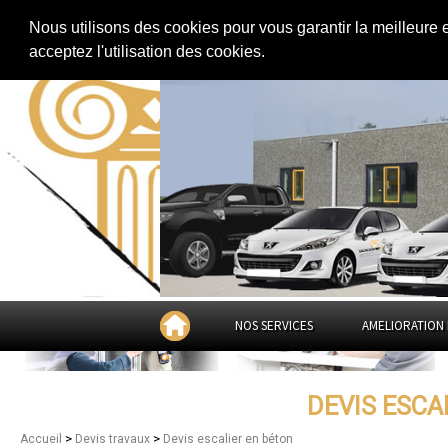
Extension de maison
|
Rénovation de maison
|
Aménagement des combles
Nous utilisons des cookies pour vous garantir la meilleure 
Devis escalier en béton dan
acceptez l'utilisation des cookies.
NOS SERVICES
AMELIORATION 
DEVIS ESCA
>
>
Accueil
Devis travaux
Devis escalier en béton