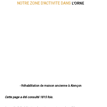
L'ORNE
NOTRE ZONE D'ACTIVITE DANS
- Réhabilitation de maison ancienne à Alençon
- Réhabilitation de maison ancienne à Flers
- Réhabilitation de maison ancienne à Argentan
Cette page a été consulté 1815 fois.
- Réhabilitation de maison ancienne à L'Aigle
- Réhabilitation de maison ancienne à La Ferté-Macé