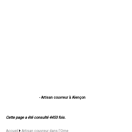
- Artisan couvreur à Alençon
- Artisan couvreur à Flers
- Artisan couvreur à Argentan
- Artisan couvreur à L'Aigle
Cette page a été consulté 4453 fois.
- Artisan couvreur à La Ferté-Macé
- Artisan couvreur à Sées
- Artisan couvreur à Mortagne-au-Perche
Accueil
Artisan couvreur dans l'Orne