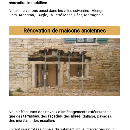
rénovation immobilière
.
Nous intervenons aussi dans les villes suivantes :
Alençon
,
Flers
,
Argentan
,
L'Aigle
,
La Ferté-Macé
,
Sées
,
Mortagne-au-
Perche
,
Domfront
,
Vimoutiers
,
Saint-Germain-du-Corbéis
Rénovation de maisons anciennes
Nous effectuons des travaux d'
aménagements extérieurs
tels
que des
terrasses
, des
façades
, des
allées
(dallage, pavage),
des
murets
et des
escaliers
.
En tant que professionnels du bâtiment, nous intervenons pour