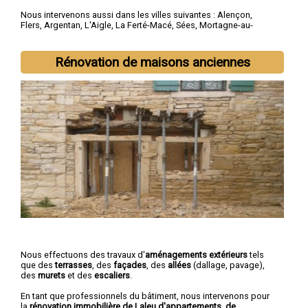
Nous intervenons aussi dans les villes suivantes :
Alençon
,
Flers
,
Argentan
,
L'Aigle
,
La Ferté-Macé
,
Sées
,
Mortagne-au-
Perche
,
Domfront
,
Vimoutiers
,
Saint-Germain-du-Corbéis
Rénovation de maisons anciennes
Nous effectuons des travaux d'
aménagements extérieurs
tels
que des
terrasses
, des
façades
, des
allées
(dallage, pavage),
des
murets
et des
escaliers
.
En tant que professionnels du bâtiment, nous intervenons pour
la
rénovation immobilière de Laleu d'appartements, de