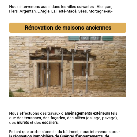
Nous intervenons aussi dans les villes suivantes :
Alençon
,
Flers
,
Argentan
,
L'Aigle
,
La Ferté-Macé
,
Sées
,
Mortagne-au-
Perche
,
Domfront
,
Vimoutiers
,
Saint-Germain-du-Corbéis
Rénovation de maisons anciennes
Nous effectuons des travaux d'
aménagements extérieurs
tels
que des
terrasses
, des
façades
, des
allées
(dallage, pavage),
des
murets
et des
escaliers
.
En tant que professionnels du bâtiment, nous intervenons pour
la
rénovation immobilière de Guêprei d'appartements, de