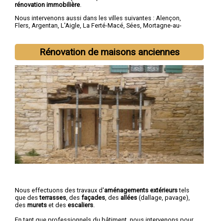
rénovation immobilière
.
Nous intervenons aussi dans les villes suivantes :
Alençon
,
Flers
,
Argentan
,
L'Aigle
,
La Ferté-Macé
,
Sées
,
Mortagne-au-
Perche
,
Domfront
,
Vimoutiers
,
Saint-Germain-du-Corbéis
Rénovation de maisons anciennes
Nous effectuons des travaux d'
aménagements extérieurs
tels
que des
terrasses
, des
façades
, des
allées
(dallage, pavage),
des
murets
et des
escaliers
.
En tant que professionnels du bâtiment, nous intervenons pour