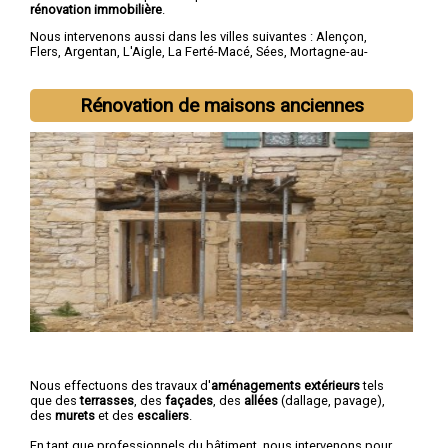
rénovation immobilière
.
Nous intervenons aussi dans les villes suivantes :
Alençon
,
Flers
,
Argentan
,
L'Aigle
,
La Ferté-Macé
,
Sées
,
Mortagne-au-
Perche
,
Domfront
,
Vimoutiers
,
Saint-Germain-du-Corbéis
Rénovation de maisons anciennes
Nous effectuons des travaux d'
aménagements extérieurs
tels
que des
terrasses
, des
façades
, des
allées
(dallage, pavage),
des
murets
et des
escaliers
.
En tant que professionnels du bâtiment, nous intervenons pour