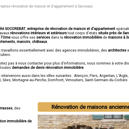
reprise rénovation de maison et d'appartement à Sarceaux
été SOCOREBAT
,
entreprise de rénovation de maison et d'appartement
spécial
travaux
rénovations intérieurs et extérieurs
tout corps d'etats
située près de Sa
 l'Orne
vous offre ses
services
dans la
rénovation immobilière
de
maisons à S
rtements
,
manoirs
,
châteaux
.
 travaillons essentiellement avec des agences immobilières, des
architectes
e
culiers.
sitez pas à nous contacter pour plus d'informations, nous sommes à votre di
 toutes
demandes de devis rénovation immobilière
.
intervenons aussi dans les villes suivantes :
Alençon
,
Flers
,
Argentan
,
L'Aigle
é
,
Sées
,
Mortagne-au-Perche
,
Domfront
,
Vimoutiers
,
Saint-Germain-du-Corbéis
Rénovation de maisons ancienn
errasses
, des
tion immobilière de