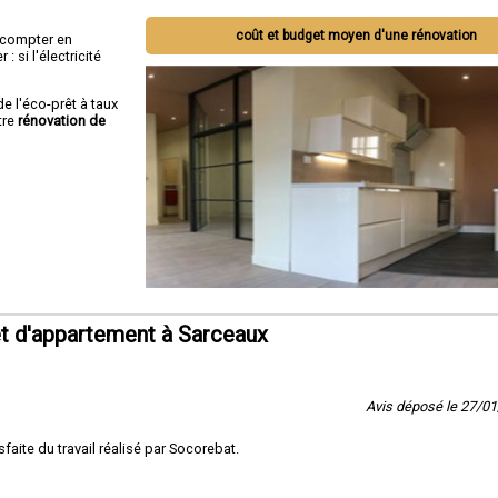
coût et budget moyen d'une rénovation
ut compter en
 si l'électricité
de l'éco-prêt à taux
tre
rénovation de
t d'appartement à Sarceaux
Avis déposé le 27/0
sfaite du travail réalisé par Socorebat.