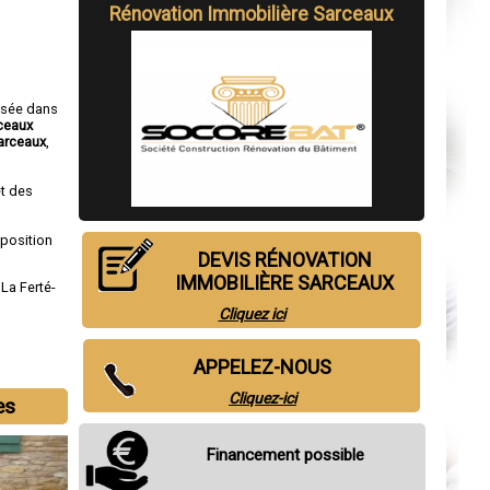
Rénovation Immobilière Sarceaux
isée dans
rceaux
arceaux
,
t des
sposition
DEVIS RÉNOVATION
IMMOBILIÈRE SARCEAUX
,
La Ferté-
Cliquez ici
APPELEZ-NOUS
Cliquez-ici
es
Financement possible