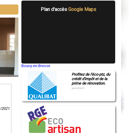
Plan d'accès
Google Maps
Bourg-en-Bresse
Saint-Quentin
Profitez de l'éco-ptz, du
Montluçon
crédit d'impôt et de la
Manosque
prime de rénovation.
Gap
Nice
N°E157671
Annonay
Charleville-Mézières
Pamiers
Troyes
1/2021
Narbonne
Rodez
Marseille
Caen
Aurillac
Angoulême