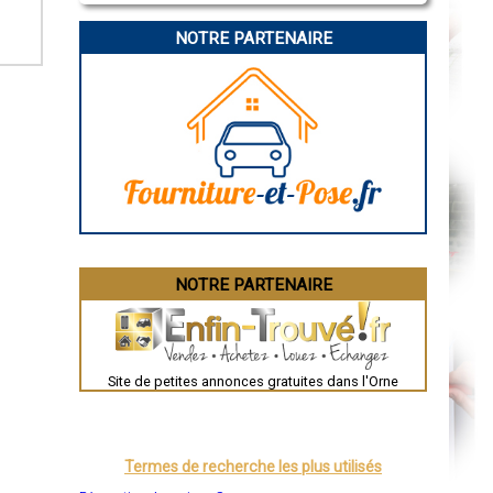
La Rochelle
Bourges
NOTRE PARTENAIRE
Brive-la-Gaillarde
Dijon
Saint-Brieuc
Guéret
Périgueux
Besançon
Valence
Évreux
Chartres
Brest
Nîmes
Toulouse
Auch
Bordeaux
Montpellier
NOTRE PARTENAIRE
Rennes
Châteauroux
Tours
Grenoble
Dole
Mont-de-Marsan
Site de petites annonces gratuites dans l'Orne
Blois
Saint-Étienne
Le Puy-en-Velay
Nantes
Orléans
Termes de recherche les plus utilisés
Cahors