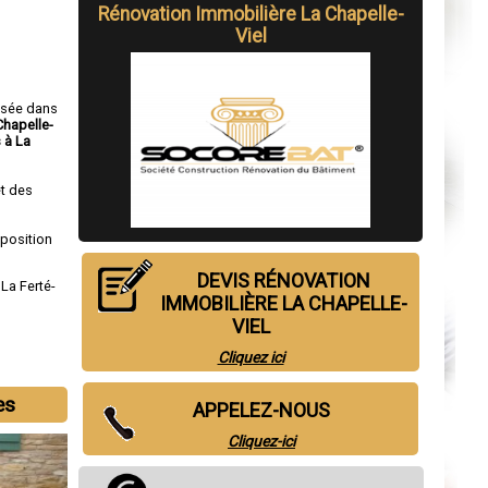
Rénovation Immobilière La Chapelle-
Viel
isée dans
Chapelle-
 à La
t des
sposition
DEVIS RÉNOVATION
,
La Ferté-
IMMOBILIÈRE LA CHAPELLE-
VIEL
Cliquez ici
es
APPELEZ-NOUS
Cliquez-ici