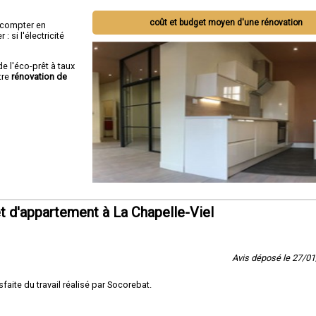
coût et budget moyen d'une rénovation
ut compter en
 si l'électricité
de l'éco-prêt à taux
tre
rénovation de
 d'appartement à La Chapelle-Viel
Avis déposé le 27/0
sfaite du travail réalisé par Socorebat.