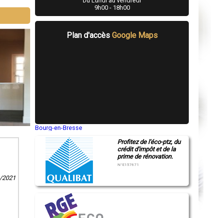
Du Lundi au vendredi
9h00 - 18h00
Plan d'accès
Google Maps
Bourg-en-Bresse
Saint-Quentin
Profitez de l'éco-ptz, du
Montluçon
crédit d'impôt et de la
Manosque
prime de rénovation.
Gap
Nice
N°E157671
Annonay
1/2021
Charleville-Mézières
Pamiers
Troyes
Narbonne
Rodez
Marseille