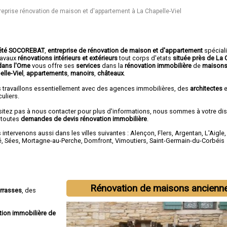
reprise rénovation de maison et d'appartement à La Chapelle-Viel
été SOCOREBAT
,
entreprise de rénovation de maison et d'appartement
spécial
travaux
rénovations intérieurs et extérieurs
tout corps d'etats
située près de La 
dans l'Orne
vous offre ses
services
dans la
rénovation immobilière
de
maisons
elle-Viel
,
appartements
,
manoirs
,
châteaux
.
 travaillons essentiellement avec des agences immobilières, des
architectes
e
culiers.
sitez pas à nous contacter pour plus d'informations, nous sommes à votre di
 toutes
demandes de devis rénovation immobilière
.
intervenons aussi dans les villes suivantes :
Alençon
,
Flers
,
Argentan
,
L'Aigle
é
,
Sées
,
Mortagne-au-Perche
,
Domfront
,
Vimoutiers
,
Saint-Germain-du-Corbéis
Rénovation de maisons ancienn
errasses
, des
tion immobilière de