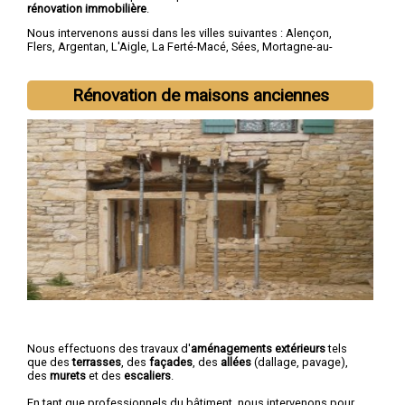
rénovation immobilière
.
Nous intervenons aussi dans les villes suivantes :
Alençon
,
Flers
,
Argentan
,
L'Aigle
,
La Ferté-Macé
,
Sées
,
Mortagne-au-
Perche
,
Domfront
,
Vimoutiers
,
Saint-Germain-du-Corbéis
Rénovation de maisons anciennes
Nous effectuons des travaux d'
aménagements extérieurs
tels
que des
terrasses
, des
façades
, des
allées
(dallage, pavage),
des
murets
et des
escaliers
.
En tant que professionnels du bâtiment, nous intervenons pour