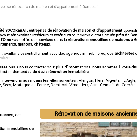
reprise rénovation de maison et d'appartement à Gandelain
été SOCOREBAT
,
entreprise de rénovation de maison et d'appartement
spécial
travaux
rénovations intérieurs et extérieurs
tout corps d'etats
située près de Ga
 l'Orne
vous offre ses
services
dans la
rénovation immobilière
de
maisons à G
rtements
,
manoirs
,
châteaux
.
 travaillons essentiellement avec des agences immobilières, des
architectes
e
culiers.
sitez pas à nous contacter pour plus d'informations, nous sommes à votre di
 toutes
demandes de devis rénovation immobilière
.
intervenons aussi dans les villes suivantes :
Alençon
,
Flers
,
Argentan
,
L'Aigle
é
,
Sées
,
Mortagne-au-Perche
,
Domfront
,
Vimoutiers
,
Saint-Germain-du-Corbéis
Rénovation de maisons ancienn
errasses
, des
tion immobilière de