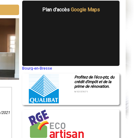
Plan d'accès
Google Maps
Bourg-en-Bresse
Saint-Quentin
Profitez de l'éco-ptz, du
Montluçon
crédit d'impôt et de la
Manosque
prime de rénovation.
Gap
Nice
N°E157671
Annonay
Charleville-Mézières
Pamiers
Troyes
1/2021
Narbonne
Rodez
Marseille
Caen
Aurillac
Angoulême