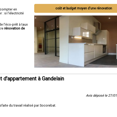
coût et budget moyen d'une rénovation
ut compter en
 si l'électricité
de l'éco-prêt à taux
tre
rénovation de
t d'appartement à Gandelain
Avis déposé le 27/0
sfaite du travail réalisé par Socorebat.