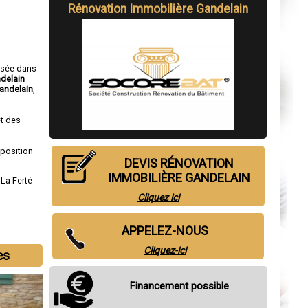
Rénovation Immobilière Gandelain
isée dans
ndelain
andelain
,
t des
sposition
DEVIS RÉNOVATION
IMMOBILIÈRE GANDELAIN
,
La Ferté-
Cliquez ici
APPELEZ-NOUS
Cliquez-ici
es
Financement possible