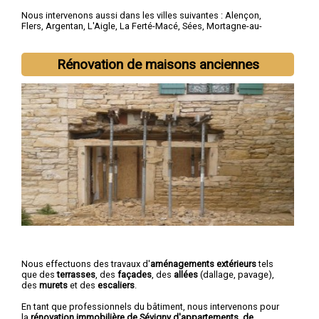
Nous intervenons aussi dans les villes suivantes :
Alençon
,
Flers
,
Argentan
,
L'Aigle
,
La Ferté-Macé
,
Sées
,
Mortagne-au-
Perche
,
Domfront
,
Vimoutiers
,
Saint-Germain-du-Corbéis
Rénovation de maisons anciennes
Nous effectuons des travaux d'
aménagements extérieurs
tels
que des
terrasses
, des
façades
, des
allées
(dallage, pavage),
des
murets
et des
escaliers
.
En tant que professionnels du bâtiment, nous intervenons pour
la
rénovation immobilière de Sévigny d'appartements, de