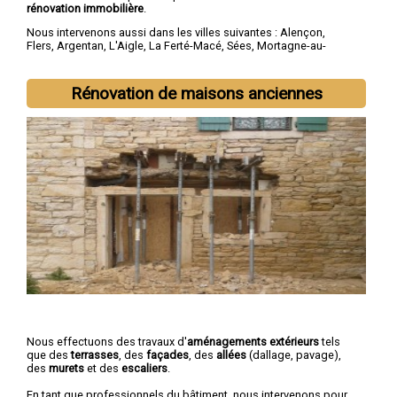
rénovation immobilière
.
Nous intervenons aussi dans les villes suivantes :
Alençon
,
Flers
,
Argentan
,
L'Aigle
,
La Ferté-Macé
,
Sées
,
Mortagne-au-
Perche
,
Domfront
,
Vimoutiers
,
Saint-Germain-du-Corbéis
Rénovation de maisons anciennes
Nous effectuons des travaux d'
aménagements extérieurs
tels
que des
terrasses
, des
façades
, des
allées
(dallage, pavage),
des
murets
et des
escaliers
.
En tant que professionnels du bâtiment, nous intervenons pour