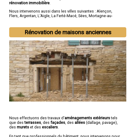
rénovation immobilière
.
Nous intervenons aussi dans les villes suivantes :
Alençon
,
Flers
,
Argentan
,
L'Aigle
,
La Ferté-Macé
,
Sées
,
Mortagne-au-
Perche
,
Domfront
,
Vimoutiers
,
Saint-Germain-du-Corbéis
Rénovation de maisons anciennes
Nous effectuons des travaux d'
aménagements extérieurs
tels
que des
terrasses
, des
façades
, des
allées
(dallage, pavage),
des
murets
et des
escaliers
.
En tant que professionnels du bâtiment, nous intervenons pour