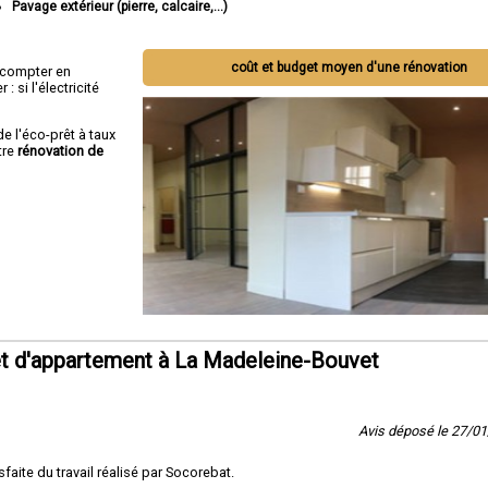
Pavage extérieur (pierre, calcaire,...)
coût et budget moyen d'une rénovation
ut compter en
 si l'électricité
de l'éco-prêt à taux
tre
rénovation de
t d'appartement à La Madeleine-Bouvet
Avis déposé le 27/0
sfaite du travail réalisé par Socorebat.