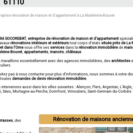
61110
reprise rénovation de maison et d'appartement à La Madeleine-Bouvet
été SOCOREBAT
,
entreprise de rénovation de maison et d'appartement
spécial
travaux
rénovations intérieurs et extérieurs
tout corps d'etats
située près de La 
et dans l'Orne
vous offre ses
services
dans la
rénovation immobilière
de
mais
leine-Bouvet
,
appartements
,
manoirs
,
châteaux
.
 travaillons essentiellement avec des agences immobilières, des
architectes
e
culiers.
sitez pas à nous contacter pour plus d'informations, nous sommes à votre di
 toutes
demandes de devis rénovation immobilière
.
intervenons aussi dans les villes suivantes :
Alençon
,
Flers
,
Argentan
,
L'Aigle
é
,
Sées
,
Mortagne-au-Perche
,
Domfront
,
Vimoutiers
,
Saint-Germain-du-Corbéis
Rénovation de maisons ancienn
errasses
, des