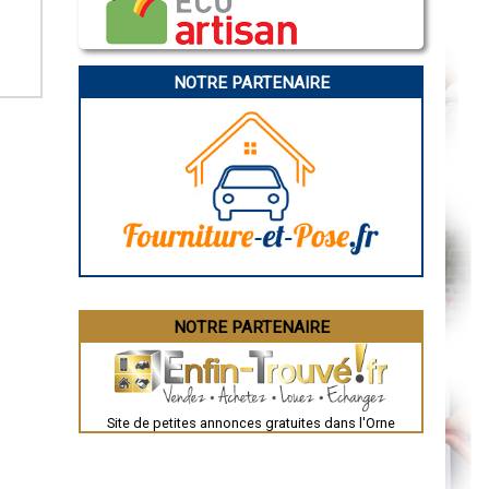
Caen
Aurillac
Angoulême
La Rochelle
Bourges
NOTRE PARTENAIRE
Brive-la-Gaillarde
Dijon
Saint-Brieuc
Guéret
Périgueux
Besançon
Valence
Évreux
Chartres
Brest
Nîmes
Toulouse
Auch
Bordeaux
Montpellier
NOTRE PARTENAIRE
Rennes
Châteauroux
Tours
Grenoble
Dole
Mont-de-Marsan
Site de petites annonces gratuites dans l'Orne
Blois
Saint-Étienne
Le Puy-en-Velay
Nantes