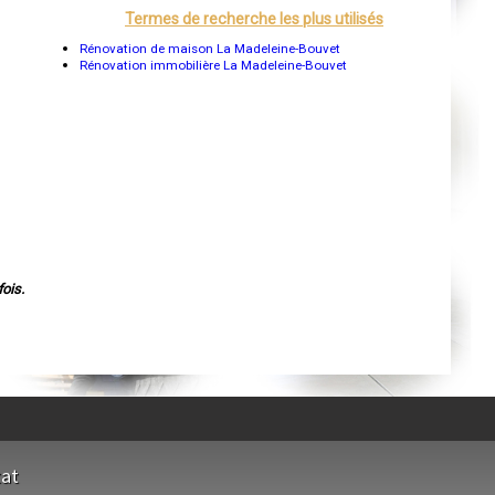
Orléans
Termes de recherche les plus utilisés
Cahors
Agen
Rénovation de maison La Madeleine-Bouvet
Mende
Rénovation immobilière La Madeleine-Bouvet
Angers
Cherbourg-Octeville
Reims
Saint-Dizier
Laval
Nancy
Verdun
Lorient
Metz
Nevers
Lille
Beauvais
Alençon
ois.
Calais
Clermont-Ferrand
Pau
Tarbes
Perpignan
Strasbourg
Mulhouse
Lyon
Vesoul
Chalon-sur-Saône
Le Mans
tat
Chambéry
Annecy