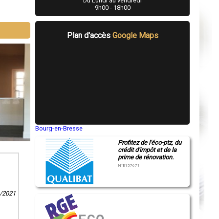
Du Lundi au vendredi
9h00 - 18h00
Plan d'accès
Google Maps
Bourg-en-Bresse
Saint-Quentin
Profitez de l'éco-ptz, du
Montluçon
crédit d'impôt et de la
Manosque
prime de rénovation.
Gap
Nice
N°E157671
Annonay
Charleville-Mézières
Pamiers
1/2021
Troyes
Narbonne
Rodez
Marseille