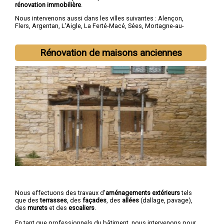
rénovation immobilière
.
Nous intervenons aussi dans les villes suivantes :
Alençon
,
Flers
,
Argentan
,
L'Aigle
,
La Ferté-Macé
,
Sées
,
Mortagne-au-
Perche
,
Domfront
,
Vimoutiers
,
Saint-Germain-du-Corbéis
Rénovation de maisons anciennes
Nous effectuons des travaux d'
aménagements extérieurs
tels
que des
terrasses
, des
façades
, des
allées
(dallage, pavage),
des
murets
et des
escaliers
.
En tant que professionnels du bâtiment, nous intervenons pour