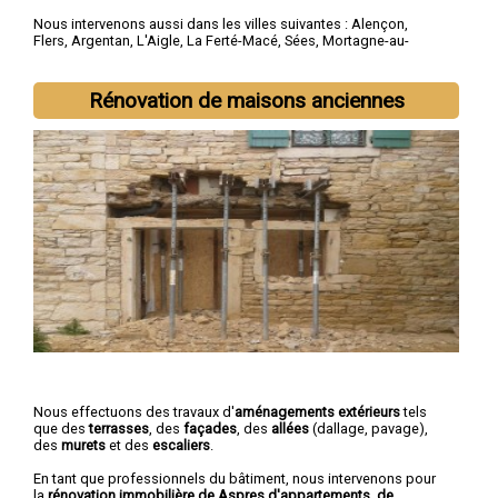
Nous intervenons aussi dans les villes suivantes :
Alençon
,
Flers
,
Argentan
,
L'Aigle
,
La Ferté-Macé
,
Sées
,
Mortagne-au-
Perche
,
Domfront
,
Vimoutiers
,
Saint-Germain-du-Corbéis
Rénovation de maisons anciennes
Nous effectuons des travaux d'
aménagements extérieurs
tels
que des
terrasses
, des
façades
, des
allées
(dallage, pavage),
des
murets
et des
escaliers
.
En tant que professionnels du bâtiment, nous intervenons pour
la
rénovation immobilière de Aspres d'appartements, de